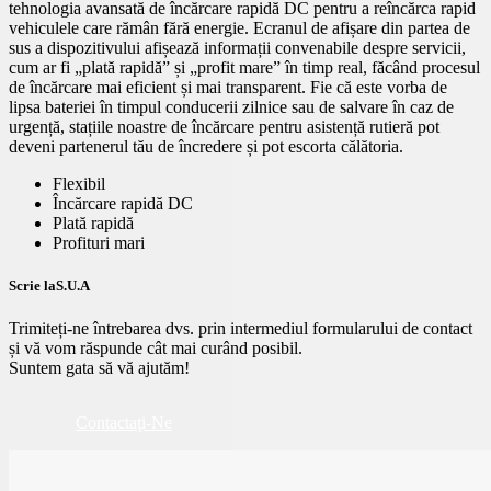
tehnologia avansată de încărcare rapidă DC pentru a reîncărca rapid
vehiculele care rămân fără energie. Ecranul de afișare din partea de
sus a dispozitivului afișează informații convenabile despre servicii,
cum ar fi „plată rapidă” și „profit mare” în timp real, făcând procesul
de încărcare mai eficient și mai transparent. Fie că este vorba de
lipsa bateriei în timpul conducerii zilnice sau de salvare în caz de
urgență, stațiile noastre de încărcare pentru asistență rutieră pot
deveni partenerul tău de încredere și pot escorta călătoria.
Flexibil
Încărcare rapidă DC
Plată rapidă
Profituri mari
Scrie la
S.U.A
Trimiteți-ne întrebarea dvs. prin intermediul formularului de contact
și vă vom răspunde cât mai curând posibil.
Suntem gata să vă ajutăm!
Contactaţi-Ne