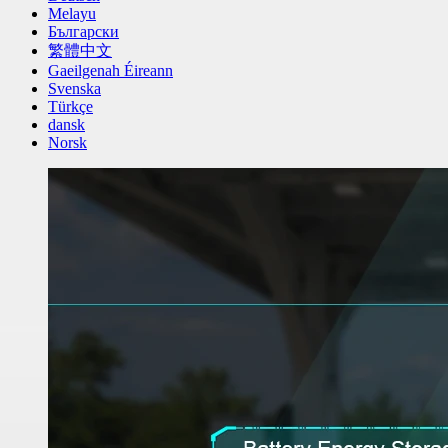
Melayu
Български
繁體中文
Gaeilgenah Éireann
Svenska
Türkçe
dansk
Norsk