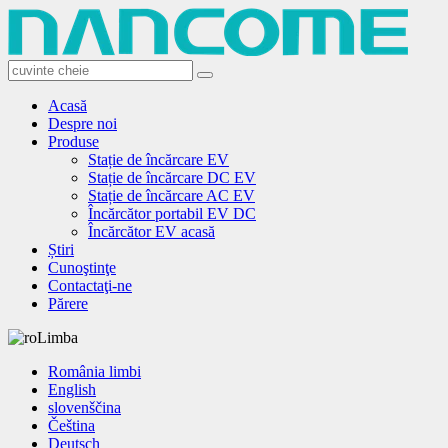
Acasă
Despre noi
Produse
Stație de încărcare EV
Stație de încărcare DC EV
Stație de încărcare AC EV
Încărcător portabil EV DC
Încărcător EV acasă
Știri
Cunoştinţe
Contactaţi-ne
Părere
Limba
România limbi
English
slovenščina
Čeština
Deutsch