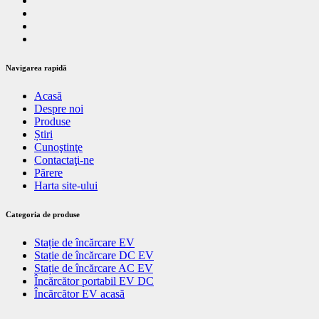
Navigarea rapidă
Acasă
Despre noi
Produse
Știri
Cunoştinţe
Contactaţi-ne
Părere
Harta site-ului
Categoria de produse
Stație de încărcare EV
Stație de încărcare DC EV
Stație de încărcare AC EV
Încărcător portabil EV DC
Încărcător EV acasă