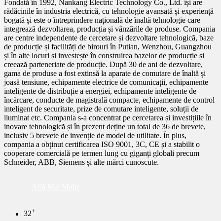
Fondată în 1992, Nankang Electric Technology Co., Ltd. își are
rădăcinile în industria electrică, cu tehnologie avansată și experiență
bogată și este o întreprindere națională de înaltă tehnologie care
integrează dezvoltarea, producția și vânzările de produse. Compania
are centre independente de cercetare și dezvoltare tehnologică, baze
de producție și facilități de birouri în Putian, Wenzhou, Guangzhou
și în alte locuri și investește în construirea bazelor de producție și
creează parteneriate de producție. După 30 de ani de dezvoltare,
gama de produse a fost extinsă la aparate de comutare de înaltă și
joasă tensiune, echipamente electrice de comunicații, echipamente
inteligente de distribuție a energiei, echipamente inteligente de
încărcare, conducte de magistrală compacte, echipamente de control
inteligent de securitate, prize de comutare inteligente, soluții de
iluminat etc. Compania s-a concentrat pe cercetarea și investițiile în
inovare tehnologică și în prezent deține un total de 36 de brevete,
inclusiv 5 brevete de invenție de model de utilitate. În plus,
compania a obținut certificarea ISO 9001, 3C, CE și a stabilit o
cooperare comercială pe termen lung cu giganți globali precum
Schneider, ABB, Siemens și alte mărci cunoscute.
Află Mai Multe
+
32